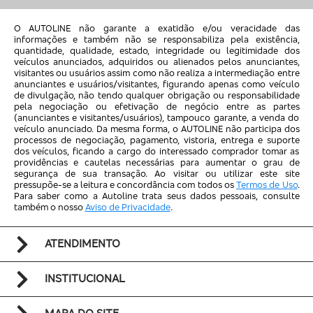
CHANGE
CHERY
O AUTOLINE não garante a exatidão e/ou veracidade das
informações e também não se responsabiliza pela existência,
CHRYSLER
quantidade, qualidade, estado, integridade ou legitimidade dos
veículos anunciados, adquiridos ou alienados pelos anunciantes,
CN AUTO
visitantes ou usuários assim como não realiza a intermediação entre
CROSS LANDER
anunciantes e usuários/visitantes, figurando apenas como veículo
de divulgação, não tendo qualquer obrigação ou responsabilidade
DAEWOO
pela negociação ou efetivação de negócio entre as partes
(anunciantes e visitantes/usuários), tampouco garante, a venda do
DAIHATSU
veículo anunciado. Da mesma forma, o AUTOLINE não participa dos
processos de negociação, pagamento, vistoria, entrega e suporte
DENZA
dos veículos, ficando a cargo do interessado comprador tomar as
providências e cautelas necessárias para aumentar o grau de
DFM
segurança de sua transação. Ao visitar ou utilizar este site
pressupõe-se a leitura e concordância com todos os
Termos de Uso
.
DODGE
Para saber como a Autoline trata seus dados pessoais, consulte
EFFA
também o nosso
Aviso de Privacidade
.
ENGESA
ATENDIMENTO
ENVEMO
FERRARI
INSTITUCIONAL
FIBRAVAN
FOTON
MAPA DO SITE