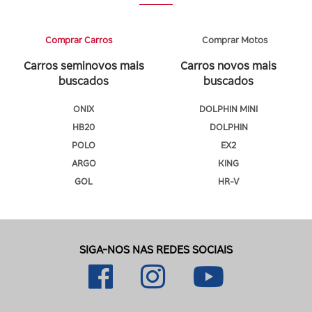
AM GENERAL
ASIA
Comprar Carros
Comprar Motos
ASTON MARTIN
Carros seminovos mais
Carros novos mais
BABYBUGGY
buscados
buscados
BENTLEY
ONIX
DOLPHIN MINI
BRM
HB20
DOLPHIN
BUGGY
POLO
EX2
BUGRE
ARGO
KING
BYD
GOL
HR-V
CADILLAC
CBT
CHAMONIX
SIGA-NOS NAS REDES SOCIAIS
CHANA
CHANGAN
CHANGAN AVATR