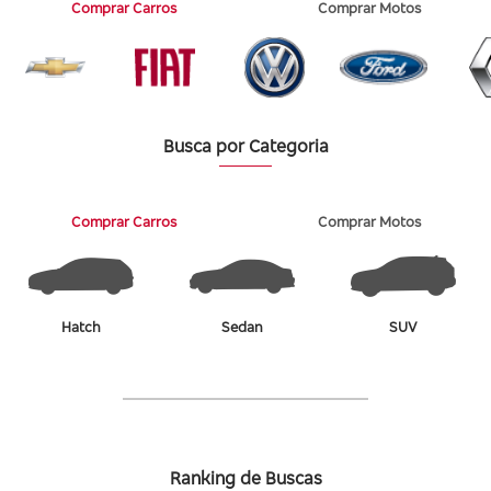
Comprar Carros
Comprar Motos
150km
HONDA
250km
HYUNDAI
JEEP
KIA
Busca por Categoria
MERCEDES-BENZ
MITSUBISHI
NISSAN
Comprar Carros
Comprar Motos
PEUGEOT
RENAULT
TOYOTA
Hatch
Sedan
SUV
VOLKSWAGEN
ABARTH
ACURA
AGRALE
ALFA ROMEO
Ranking de Buscas