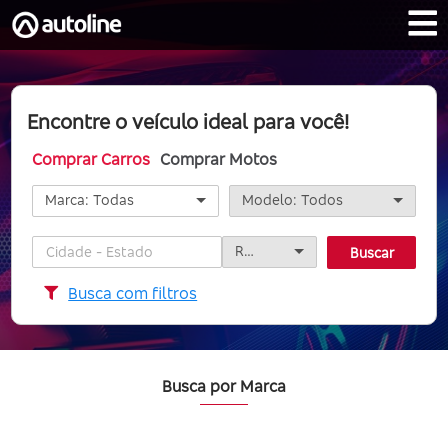
Encontre o veículo ideal para você!
Comprar Carros
Comprar Motos
Marca:
Todas
Modelo:
Todos
Todas
Todos
Raio
Cidade - Estado
Buscar
RIDDARA
Raio
AUDI
Busca com filtros
20km
BMW
30km
CHEVROLET
40km
CITROEN
Busca por Marca
50km
FIAT
100km
FORD